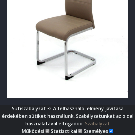
Sütiszabályzat
🍪 A felhasználói élmény javítása
©
2026
, World Bútor - Amíg a föld forog, nálunk megtalálod
érdekében sütiket használunk. Szabályzatunkat az oldal
bútorod. (Minden jog fenntartva)
használatával elfogadod.
Szabályzat
Működési
Statisztikai
Személyes