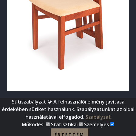
Sütiszabályzat
🍪 A felhasználói élmény javítása
©
2026
, World Bútor - Amíg a föld forog, nálunk megtalálod
érdekében sütiket használunk. Szabályzatunkat az oldal
bútorod. (Minden jog fenntartva)
használatával elfogadod.
Szabályzat
Működési
Statisztikai
Személyes
Impresszum
Adatkezelési nyilatkozat
ÉRTETTEM