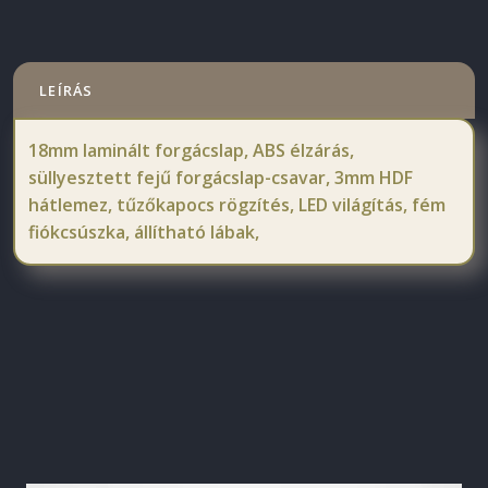
LEÍRÁS
18mm laminált forgácslap, ABS élzárás,
süllyesztett fejű forgácslap-csavar, 3mm HDF
hátlemez, tűzőkapocs rögzítés, LED világítás, fém
fiókcsúszka, állítható lábak,