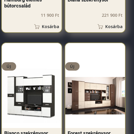
bútorcsalád
11 900 Ft
221 900 Ft
Kosárba
Kosárba
ÚJ
ÚJ
Bianco szekrénysor
Forest szekrénysor