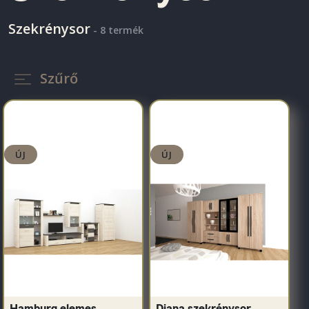
Szekrénysor
- 8 termék
Szűrő
ÚJ
ÚJ
Hamburg elemes
Diana szekrénysor