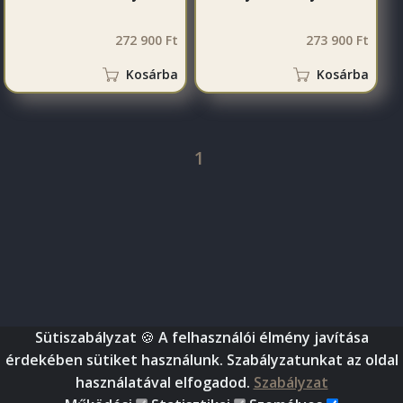
272 900 Ft
273 900 Ft
Kosárba
Kosárba
1
Sütiszabályzat
🍪 A felhasználói élmény javítása
©
2026
, World Bútor - Amíg a föld forog, nálunk megtalálod
érdekében sütiket használunk. Szabályzatunkat az oldal
bútorod. (Minden jog fenntartva)
használatával elfogadod.
Szabályzat